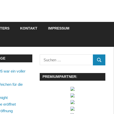
STERS
KONTAKT
IMPRESSUM
Suchen
ÄGE
SUCHEN
nach:
6 war ein voller
PREMIUMPARTNER:
eichen für die
night
 eröffnet
röffnung