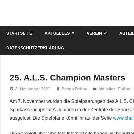
Zum
Inhalt
springen
STARTSEITE
AKTUELLES
VEREIN
ABTEI
DATENSCHUTZERKLÄRUNG
25. A.L.S. Champion Masters
8. November 2022
Benno Bohne
Aktuelles
,
Fußball
Am 7. November wurden die Spielpaarungen des A.L.S. C
Sparkassencups für A-Junioren in der Zentrale der Spark
ausgelost. Die Spielpläne könnt ihr auf der Seite
www.cham
Die komplett überarbeitete Internetseite haben wir benutzer