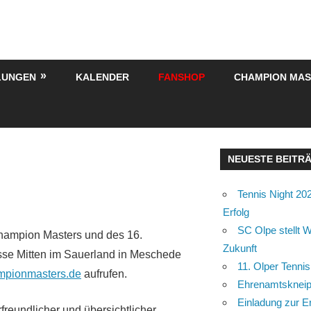
LUNGEN
KALENDER
FANSHOP
CHAMPION MA
NEUESTE BEITR
Tennis Night 202
Erfolg
SC Olpe stellt W
hampion Masters und des 16.
Zukunft
asse Mitten im Sauerland in Meschede
11. Olper Tennis
pionmasters.de
aufrufen.
Ehrenamtskneipe
Einladung zur E
freundlicher und übersichtlicher