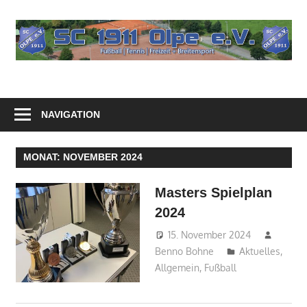
Zum
Inhalt
springen
NAVIGATION
MONAT:
NOVEMBER 2024
Masters Spielplan
2024
15. November 2024
Benno Bohne
Aktuelles
,
Allgemein
,
Fußball