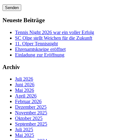
lasse
Bitte
dieses
lasse
Feld
dieses
leer.
Feld
Neueste Beiträge
leer.
Tennis Night 2026 war ein voller Erfolg
SC Olpe stellt Weichen für die Zukunft
11. Olper Tennisnight
Ehrenamtskneipe eröffnet
Einladung zur Eröffnung
Archiv
Juli 2026
Juni 2026
Mai 2026
April 2026
Februar 2026
Dezember 2025
November 2025
Oktober 2025
September 2025
Juli 2025
Mai 2025