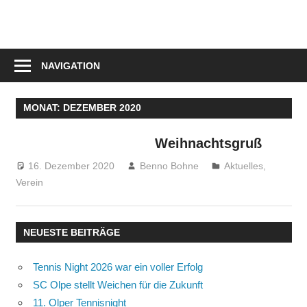
Zum
Inhalt
springen
NAVIGATION
MONAT:
DEZEMBER 2020
Weihnachtsgruß
16. Dezember 2020
Benno Bohne
Aktuelles
,
Verein
NEUESTE BEITRÄGE
Tennis Night 2026 war ein voller Erfolg
SC Olpe stellt Weichen für die Zukunft
11. Olper Tennisnight