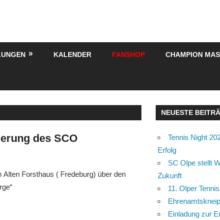
LUNGEN
KALENDER
FANSHOP
CHAMPION MA
NEUESTE BEITR
derung des SCO
Tennis Night 202
Erfolg
SC Olpe stellt W
Alten Forsthaus ( Fredeburg) über den
Zukunft
rge“
11. Olper Tennis
Ehrenamtskneipe
Einladung zur E