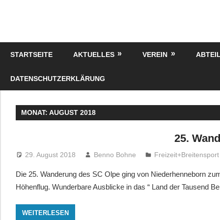
Zum
Inhalt
springen
STARTSEITE
AKTUELLES
VEREIN
ABTEI
DATENSCHUTZERKLÄRUNG
MONAT:
AUGUST 2018
25. Wan
29. August 2018
Benno Bohne
Freizeit+Breitensport
Die 25. Wanderung des SC Olpe ging von Niederhenneborn zum 
Höhenflug. Wunderbare Ausblicke in das “ Land der Tausend Be
WEITERLESEN