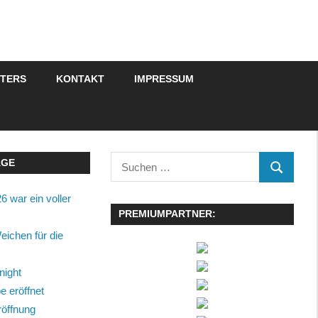
STERS
KONTAKT
IMPRESSUM
Suchen
ÄGE
SUCHEN
nach:
6 war ein voller
PREMIUMPARTNER:
eichen für die
night
 eröffnet
röffnung