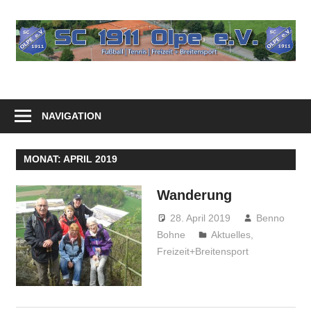
Zum
Inhalt
springen
NAVIGATION
MONAT:
APRIL 2019
Wanderung
28. April 2019
Benno
Bohne
Aktuelles
,
Freizeit+Breitensport