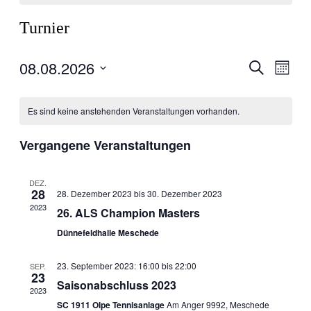
Turnier
08.08.2026
Veranstal
Veran
Suche
Monat
Ansic
Suche
Datum
Navig
wählen.
und
Es sind keine anstehenden Veranstaltungen vorhanden.
Ansichten
Navigati
Vergangene Veranstaltungen
DEZ.
28
28. Dezember 2023
bis
30. Dezember 2023
2023
26. ALS Champion Masters
Dünnefeldhalle Meschede
23. September 2023: 16:00
bis
22:00
SEP.
23
Saisonabschluss 2023
2023
SC 1911 Olpe Tennisanlage
Am Anger 9992, Meschede